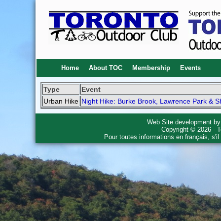
Home
About TOC
Membership
Events
Type
Event
Urban Hike
Night Hike: Burke Brook, Lawrence Park & 
Web Site development b
Copyright © 2026 - T
Pour toutes informations en français, s'i